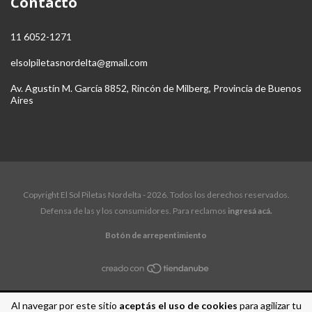
Contacto
11 6052-1271
elsolpiletasnordelta@gmail.com
Av. Agustín M. García 8852, Rincón de Milberg, Provincia de Buenos
Aires
Copyright El Sol Piletas Nordelta - 2026. Todos los derechos reservados.
Defensa de las y los consumidores. Para reclamos
ingresá acá.
Botón de arrepentimiento
Al navegar por este sitio
aceptás el uso de cookies
para agilizar tu